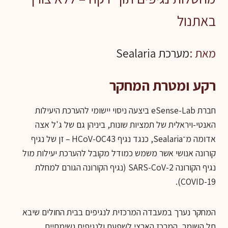
באתנול
מאת :
מערכת Sealaria
רקע ומטרת המחקר
חברת eSense-Lab ביצעה ניסוי יישומי להערכת היעילות
האנטי-ויראלית של תמציות שונות, ביניהן גם של ג'ל אצה
אדומה מ־Sealaria, כנגד נגיף HCoV-OC43 – זן של נגיף
קורונה אנושי אשר משמש כמודל מקובל להערכת יעילות מול
נגיף הקורונה SARS-CoV-2 (נגיף הקורונה הגורם למחלת
COVID-19).
המחקר נערך במעבדה המרכזית לנגיפים בבית החולים שיבא
תל השומר, המרכז הארצי לשפעת ולנגיפים נשימתיים.