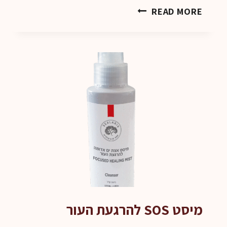
סבון
READ MORE
ג'ל
לניקוי
פנים
מבוסס
אצת
גרסילריה
מיסט SOS להרגעת העור