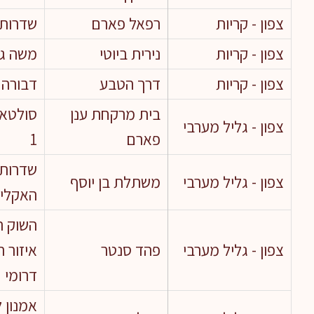
צפון - קריות
רפאל פארם
שדרות י
צפון - קריות
נירית ביוטי
משה גושן
צפון - קריות
דרך הטבע
דבורה 14
בית מרקחת ענן
סולטאן
צפון - גליל מערבי
פארם
1
שדרות
צפון - גליל מערבי
משתלת בן יוסף
האקליפט
צפון - גליל מערבי
פהד סנטר
איזור 
דרומי
אמנון 