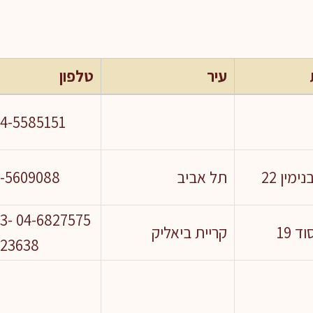
עיר
טלפון
4-5585151
מין 22
תל אביב
-5609088
75 053-
ד 19
קריית ביאליק
523638