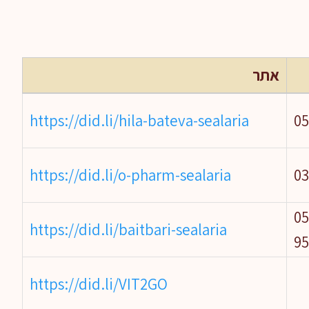
אתר
https://did.li/hila-bateva-sealaria
05
https://did.li/o-pharm-sealaria
03
04-68275
https://did.li/baitbari-sealaria
9
https://did.li/VIT2GO