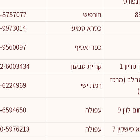
נפורט
חורפיש
-8757077
כסרא סמיע
-9973014
כפר יאסיף
-9560097
גוריון 1
קריית טבעון
2-6003434
חלב (מרכז
רמת ישי
-6224969
ם לוין 9
עפולה
-6594650
סישקין 7
עפולה
0-5976213