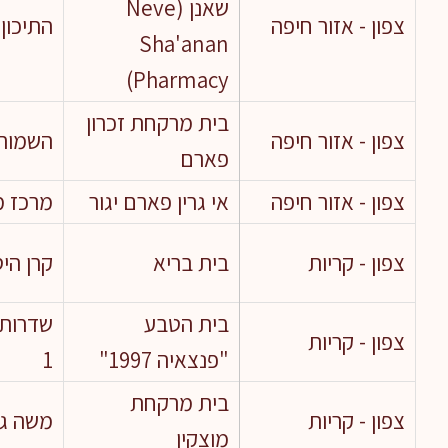
שאנן (Neve
צפון - אזור חיפה
התיכון 37
Sha'anan
Pharmacy)
בית מרקחת זכרון
צפון - אזור חיפה
השמורה
פארם
צפון - אזור חיפה
אי גרין פארם יגור
מרכז מ
צפון - קריות
בית בריא
קרן היסו
בית הטבע
שדרות
צפון - קריות
"פנצאיה 1997"
1
בית מרקחת
צפון - קריות
משה גושן
מוצקין