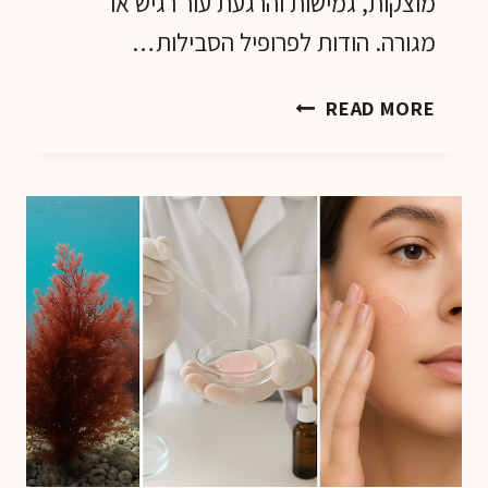
מוצקות, גמישות והרגעת עור רגיש או
מגורה. הודות לפרופיל הסבילות…
מהים
READ MORE
לתעשייה:
השימושים
של
ג'ל
אצת
גרסילריה
בעולם
הקוסמטיקה,
הרפואה
והבריאות