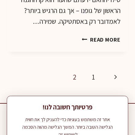
הראשון של גופנו – אך גם הרגיש ביותר?
לאמדובר רק באסתטיקה. שמירה…
סבון
READ MORE
ג'ל
אצה
אדומה
פורץ
Page
Previous
2
1
דרך
navigation
בטיפול
Page
בעור
פרטיותך חשובה לנו!
052-345-1711
יוגב דינר משווק מוצרי sealaria בישראל :
אתר זה משתמש בעוגיות כדי להעניק לך את חווית
הגלישה הטובה ביותר. המשך הגלישה מהווה הסכמה
לשימוש זה.