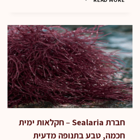
קליני
חדש:
SEALARIA
הוכיחה
יעילות
אנטי-ויראלית
נגד
נגיף
קורונה
אנושי
חברת Sealaria – חקלאות ימית
חכמה, טבע בתנופה מדעית