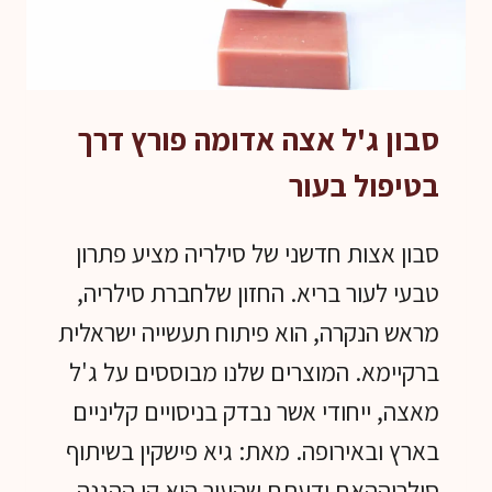
סבון ג'ל אצה אדומה פורץ דרך
בטיפול בעור
סבון אצות חדשני של סילריה מציע פתרון
טבעי לעור בריא. החזון שלחברת סילריה,
מראש הנקרה, הוא פיתוח תעשייה ישראלית
ברקיימא. המוצרים שלנו מבוססים על ג'ל
מאצה, ייחודי אשר נבדק בניסויים קליניים
בארץ ובאירופה. מאת: גיא פישקין בשיתוף
סילריההאם ידעתם שהעור הוא קו ההגנה