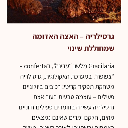
ביולוגי
בעור
גרסילריה – האצה האדומה
שמחוללת שינוי
Gracilaria מלשון “עדינה”, ו־conferta –
“צפופה”. במערכת האקולוגית, גרסילריה
משחקת תפקיד קריטי: רכיבים ביולוגיים
פעילים – עוצמה טבעית בעור אצת
גרסילריה עשירה בחומרים פעילים חיוניים
מהים, חלקם ומרים שאינם נמצאים
בצמחים יבשתיים: לאורך השנים, נעשה