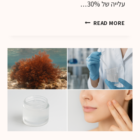
עלייה של 30%…
מחקר
READ MORE
קליני
להערכת
השפעתו
של
מוצר
קוסמטי
המכיל
רכיב
פעיל
מאצת
הים
האדומה
גרסילריה