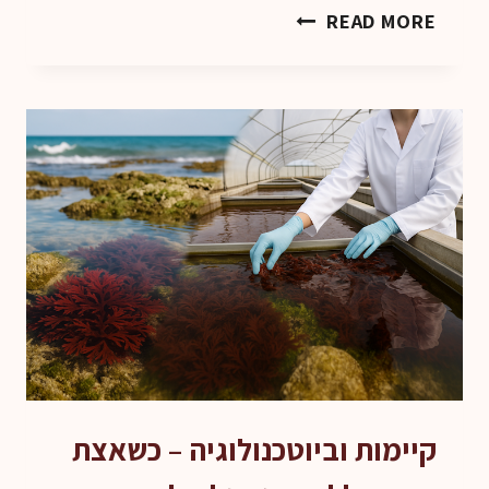
חברת
READ MORE
SEALARIA
–
חקלאות
ימית
חכמה,
טבע
בתנופה
מדעית
קיימות וביוטכנולוגיה – כשאצת