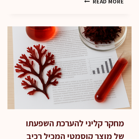
READ MORE
וביוטכנולוגיה
–
כשאצת
ים
מחוללת
שינוי
גלובלי
מחקר קליני להערכת השפעתו
של מוצר קוסמטי המכיל רכיב