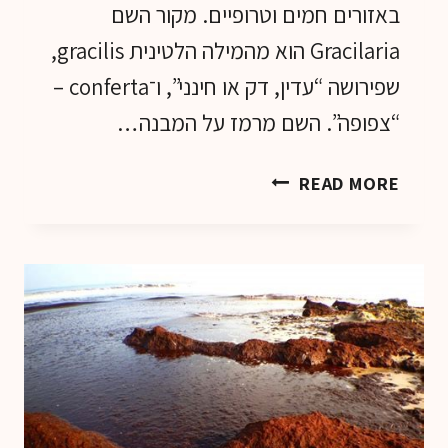
באזורים חמים וטרופיים. מקור השם
Gracilaria הוא מהמילה הלטינית gracilis,
שפירושה “עדין, דק או חינני”, ו־conferta –
“צפופה”. השם מרמז על המבנה…
ג'ל
READ MORE
אצת
הים
האדומה
של
SEALARIA
–
מדע,
ים
וטיפול