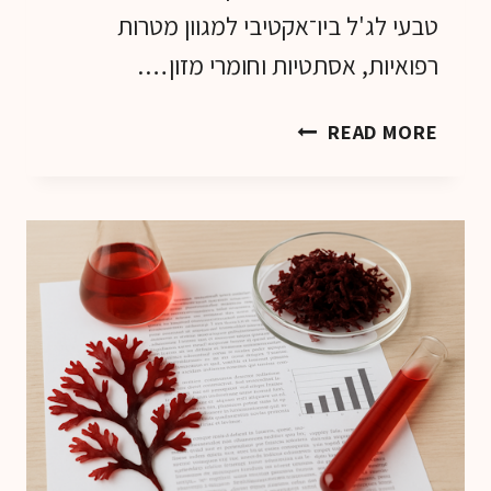
טבעי לג'ל ביו־אקטיבי למגוון מטרות
רפואיות, אסתטיות וחומרי מזון….
סגולות
READ MORE
רפואיות
ואסתטיות
של
האצה
האדומה
גרסילריה